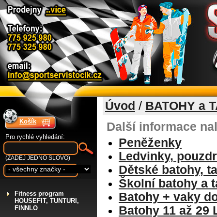
Úvod
/
BATOHY a 
Košík
Další informace na
Pro rychlé vyhledání:
Peněženky
Ledvinky, pouzd
(ZADEJ JEDNO SLOVO)
Dětské batohy, ta
Školní batohy a 
F
itness program
Batohy + vaky do
HOUSEFIT, TUNTURI,
Batohy 11 až 29 
FINNLO