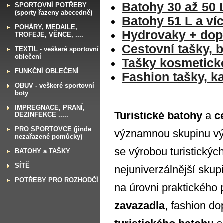
Batohy 30 až 50 
S
PORTOVNÍ POTŘEBY
(sporty řazeny abecedně)
Batohy 51 L a ví
P
OHÁRY, MEDAILE,
Hydrovaky + dop
TROFEJE, VĚNCE, ....
Cestovní tašky, 
T
EXTIL - veškeré sportovní
oblečení
Tašky kosmetické,
F
UNKČNÍ OBLEČENÍ
Fashion tašky, k
O
BUV - veškeré sportovní
boty
I
MPREGNACE, PRANÍ,
Turistické batohy
a
c
DEZINFEKCE .....
P
RO SPORTOVCE (jinde
významnou skupinu vý
nezařazené pomůcky)
se výrobou turistických
B
ATOHY a TAŠKY
S
ÍTĚ
nejuniverzálnější skup
P
OTŘEBY PRO ROZHODČÍ
na úrovni praktického
zavazadla
, fashion d