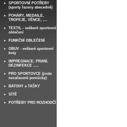
S
PORTOVNÍ POTŘEBY
(sporty řazeny abecedně)
P
OHÁRY, MEDAILE,
TROFEJE, VĚNCE, ....
T
EXTIL - veškeré sportovní
oblečení
F
UNKČNÍ OBLEČENÍ
O
BUV - veškeré sportovní
boty
I
MPREGNACE, PRANÍ,
DEZINFEKCE .....
P
RO SPORTOVCE (jinde
nezařazené pomůcky)
B
ATOHY a TAŠKY
S
ÍTĚ
P
OTŘEBY PRO ROZHODČÍ