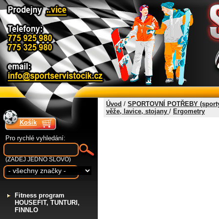
Úvod
/
SPORTOVNÍ POTŘEBY (sporty
věže, lavice, stojany
/
Ergometry
Košík
Pro rychlé vyhledání:
(ZADEJ JEDNO SLOVO)
F
itness program
HOUSEFIT, TUNTURI,
FINNLO